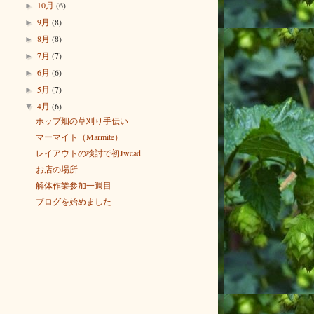
10月
(6)
►
9月
(8)
►
8月
(8)
►
7月
(7)
►
6月
(6)
►
5月
(7)
►
4月
(6)
▼
ホップ畑の草刈り手伝い
マーマイト（Marmite）
レイアウトの検討で初Jwcad
お店の場所
解体作業参加一週目
ブログを始めました