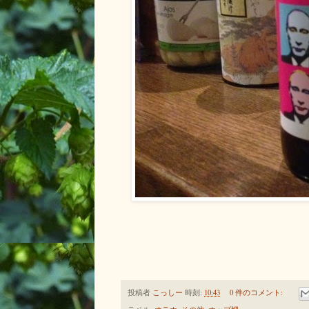
投稿者
こっしー
時刻:
10:43
0 件のコメント: