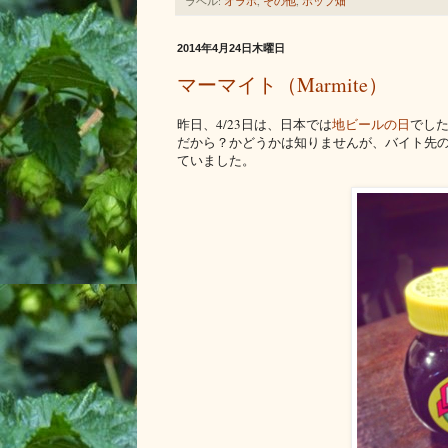
ラベル:
オラホ
,
その他
,
ホップ畑
2014年4月24日木曜日
マーマイト（Marmite）
昨日、4/23日は、日本では
地ビールの日
でし
だから？かどうかは知りませんが、バイト先
ていました。