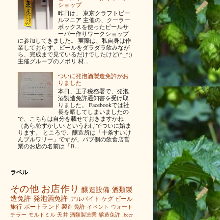
ショップ
昨日は、 東京クラフトビー
ルマニア 主催の、クーラー
ボックスを使ったビールサ
ーバー作りワークショップ
に参加してきました。 実際は、私自身は作
業しておらず、ビールをダラダラ飲みなが
ら、完成まで見ているだけでしたけど(^_^;)
主催グループのノボリ 材...
ついに発泡酒製造免許がお
りました
本日、王子税務署で、発泡
酒製造免許通知書を受け取
りました。 Facebookでは社
長を晒してしまいましたの
で、こちらは自分を載せておきますかね
（あら恥ずかしい というわけでついに始ま
ります。 ところで、醸造所は「十条すいけ
んブルワリー」ですが、パブ側の飲食店営
業のお店の名前は「B...
ラベル
その他
お店作り
醸造設備
酒類製
造免許
発泡酒免許
アルバイト
ケグ
ビール
旅行
ポートランド
製造免許
イベント
ウォート
チラー
モルトミル
天井
酒類製造業
醸造免許
.beer