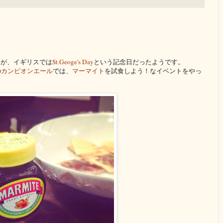
たが、イギリスでは
St.Geoge's Day
という記念日だったようです。
の
カンピオンエール
では、
マーマイト
を試食しよう！なイベントをやっ