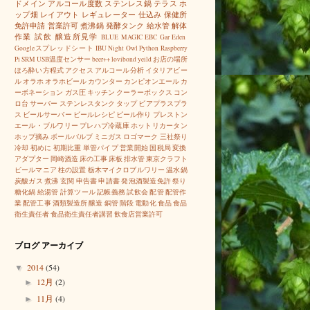
ドメイン
アルコール度数
ステンレス鍋
テラス
ホ
ップ畑
レイアウト
レギュレーター
仕込み
保健所
免許申請
営業許可
煮沸鍋
発酵タンク
給水管
解体
作業
試飲
醸造所見学
BLUE MAGIC
EBC
Gar Eden
Googleスプレッドシート
IBU
Night Owl
Python
Raspberry
Pi
SRM
USB温度センサー
beer++
lovibond
yeild
お店の場所
ほろ酔い方程式
アクセス
アルコール分析
イタリアビー
ル
オラホ
オラホビール
カウンター
カンピオンエール
カ
ーボネーション
ガス圧
キッチン
クーラーボックス
コン
ロ台
サーバー
ステンレスタンク
タップ
ビアプラスプラ
ス
ビールサーバー
ビールレシピ
ビール作り
プレストン
エール・ブルワリー
プレハブ冷蔵庫
ホットリカータン
ホップ摘み
ボールバルブ
ミニガス
ロゴマーク
三社祭り
冷却
初めに
初期比重
単管パイプ
営業開始
国税局
変換
アダプター
岡崎酒造
床の工事
床板
排水管
東京クラフト
ビールマニア
柱の設置
栃木マイクロブルワリー
温水鍋
炭酸ガス
煮沸
玄関
申告書
申請書
発泡酒製造免許
祭り
糖化鍋
給湯管
計算ツール
記帳義務
試飲会
配管
配管作
業
配管工事
酒類製造所
醸造
銅管
階段
電動化
食品
食品
衛生責任者
食品衛生責任者講習
飲食店営業許可
ブログ アーカイブ
2014
(54)
▼
12月
(2)
►
11月
(4)
►