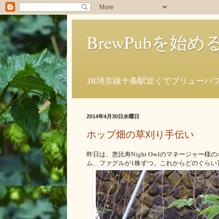
BrewPubを
JR埼京線十条駅近くでブリューパ
2014年4月30日水曜日
ホップ畑の草刈り手伝い
昨日は、恵比寿Night Owlのマネージャ
ム、ファグルが1株ずつ。これからどのぐらい