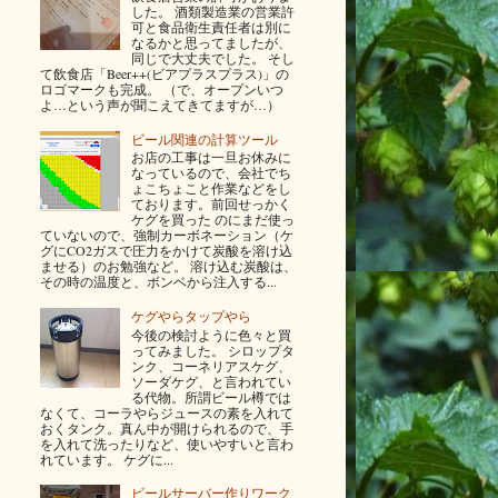
した。 酒類製造業の営業許
可と食品衛生責任者は別に
なるかと思ってましたが、
同じで大丈夫でした。 そし
て飲食店「Beer++(ビアプラスプラス)」の
ロゴマークも完成。 （で、オープンいつ
よ…という声が聞こえてきてますが…）
ビール関連の計算ツール
お店の工事は一旦お休みに
なっているので、会社でち
ょこちょこと作業などをし
ております。前回せっかく
ケグを買った のにまだ使っ
ていないので、強制カーボネーション（ケ
グにCO2ガスで圧力をかけて炭酸を溶け込
ませる）のお勉強など。 溶け込む炭酸は、
その時の温度と、ボンベから注入する...
ケグやらタップやら
今後の検討ように色々と買
ってみました。 シロップタ
ンク、コーネリアスケグ、
ソーダケグ、と言われてい
る代物。所謂ビール樽では
なくて、コーラやらジュースの素を入れて
おくタンク。真ん中が開けられるので、手
を入れて洗ったりなど、使いやすいと言わ
れています。 ケグに...
ビールサーバー作りワーク