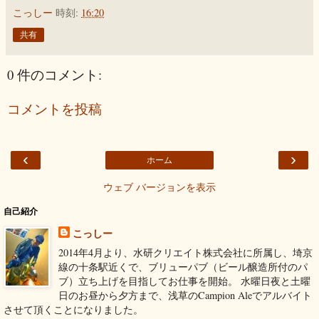
こっしー
時刻:
16:20
共有
0 件のコメント:
コメントを投稿
‹
›
ホーム
ウェブ バージョンを表示
自己紹介
こっしー
2014年4月より、水研クリエイト株式会社に所属し、埼京
線の十条駅近くで、ブリューパブ（ビール醸造所付のパ
ブ）立ち上げを目指してお仕事を開始。 水曜日夜と土曜
日のお昼から夕方まで、浅草のCampion Aleでアルバイト
させて頂くことになりました。