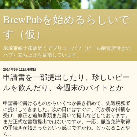
BrewPubを始めるらしいで
す（仮）
JR埼京線十条駅近くでブリューパブ（ビール醸造所付きの
パブ）立ち上げを目指しています。
2014年5月12日月曜日
申請書を一部提出したり、珍しいビー
ルを飲んだり、今週末のバイトとか
申請書で書けるものからいくつか書き初めて、先週税務署
に提出してきました。次の日にはすぐに、何か所か指摘を
受け、修正と追加書類また書いて提出などしております。
まだ正式な書類提出ではないですが、一応、醸造免許取得
の手続きが始まったという感じですかね。どうなることや
ら…