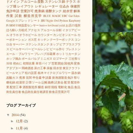
ドメイン
アルコール度数
ステンレス鍋
テラス
ホ
ップ畑
レイアウト
レギュレーター
仕込み
保健所
免許申請
営業許可
煮沸鍋
発酵タンク
給水管
解体
作業
試飲
醸造所見学
BLUE MAGIC
EBC
Gar Eden
Googleスプレッドシート
IBU
Night Owl
Python
Raspberry
Pi
SRM
USB温度センサー
beer++
lovibond
yeild
お店の場所
ほろ酔い方程式
アクセス
アルコール分析
イタリアビー
ル
オラホ
オラホビール
カウンター
カンピオンエール
カ
ーボネーション
ガス圧
キッチン
クーラーボックス
コン
ロ台
サーバー
ステンレスタンク
タップ
ビアプラスプラ
ス
ビールサーバー
ビールレシピ
ビール作り
プレストン
エール・ブルワリー
プレハブ冷蔵庫
ホットリカータン
ホップ摘み
ボールバルブ
ミニガス
ロゴマーク
三社祭り
冷却
初めに
初期比重
単管パイプ
営業開始
国税局
変換
アダプター
岡崎酒造
床の工事
床板
排水管
東京クラフト
ビールマニア
柱の設置
栃木マイクロブルワリー
温水鍋
炭酸ガス
煮沸
玄関
申告書
申請書
発泡酒製造免許
祭り
糖化鍋
給湯管
計算ツール
記帳義務
試飲会
配管
配管作
業
配管工事
酒類製造所
醸造
銅管
階段
電動化
食品
食品
衛生責任者
食品衛生責任者講習
飲食店営業許可
ブログ アーカイブ
2014
(54)
▼
12月
(2)
►
11月
(4)
►