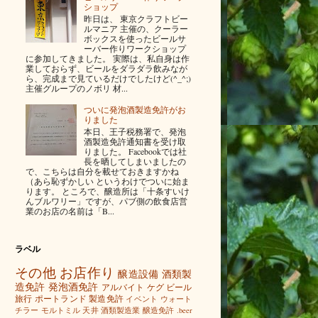
ショップ
昨日は、 東京クラフトビー
ルマニア 主催の、クーラー
ボックスを使ったビールサ
ーバー作りワークショップ
に参加してきました。 実際は、私自身は作
業しておらず、ビールをダラダラ飲みなが
ら、完成まで見ているだけでしたけど(^_^;)
主催グループのノボリ 材...
ついに発泡酒製造免許がお
りました
本日、王子税務署で、発泡
酒製造免許通知書を受け取
りました。 Facebookでは社
長を晒してしまいましたの
で、こちらは自分を載せておきますかね
（あら恥ずかしい というわけでついに始ま
ります。 ところで、醸造所は「十条すいけ
んブルワリー」ですが、パブ側の飲食店営
業のお店の名前は「B...
ラベル
その他
お店作り
醸造設備
酒類製
造免許
発泡酒免許
アルバイト
ケグ
ビール
旅行
ポートランド
製造免許
イベント
ウォート
チラー
モルトミル
天井
酒類製造業
醸造免許
.beer