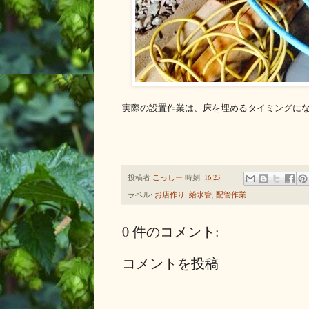
実際の設置作業は、床を埋めるタイミングに
投稿者
こっしー
時刻:
16:23
ラベル:
お店作り
,
給水管
,
配管作業
0 件のコメント:
コメントを投稿