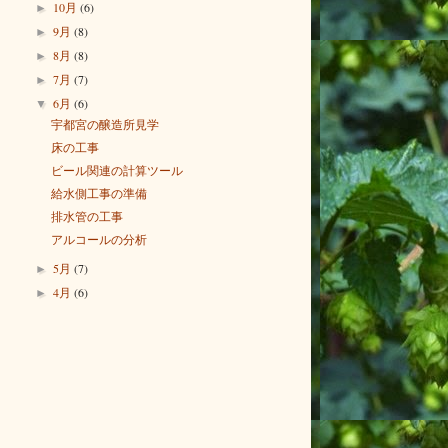
10月
(6)
►
9月
(8)
►
8月
(8)
►
7月
(7)
►
6月
(6)
▼
宇都宮の醸造所見学
床の工事
ビール関連の計算ツール
給水側工事の準備
排水管の工事
アルコールの分析
5月
(7)
►
4月
(6)
►