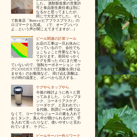
した。 酒類製造業の営業許
可と食品衛生責任者は別に
なるかと思ってましたが、
同じで大丈夫でした。 そし
て飲食店「Beer++(ビアプラスプラス)」の
ロゴマークも完成。 （で、オープンいつ
よ…という声が聞こえてきてますが…）
ビール関連の計算ツール
お店の工事は一旦お休みに
なっているので、会社でち
ょこちょこと作業などをし
ております。前回せっかく
ケグを買った のにまだ使っ
ていないので、強制カーボネーション（ケ
グにCO2ガスで圧力をかけて炭酸を溶け込
ませる）のお勉強など。 溶け込む炭酸は、
その時の温度と、ボンベから注入する...
ケグやらタップやら
今後の検討ように色々と買
ってみました。 シロップタ
ンク、コーネリアスケグ、
ソーダケグ、と言われてい
る代物。所謂ビール樽では
なくて、コーラやらジュースの素を入れて
おくタンク。真ん中が開けられるので、手
を入れて洗ったりなど、使いやすいと言わ
れています。 ケグに...
ビールサーバー作りワーク