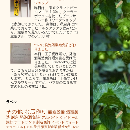
ショップ
昨日は、 東京クラフトビー
ルマニア 主催の、クーラー
ボックスを使ったビールサ
ーバー作りワークショップ
に参加してきました。 実際は、私自身は作
業しておらず、ビールをダラダラ飲みなが
ら、完成まで見ているだけでしたけど(^_^;)
主催グループのノボリ 材...
ついに発泡酒製造免許がお
りました
本日、王子税務署で、発泡
酒製造免許通知書を受け取
りました。 Facebookでは社
長を晒してしまいましたの
で、こちらは自分を載せておきますかね
（あら恥ずかしい というわけでついに始ま
ります。 ところで、醸造所は「十条すいけ
んブルワリー」ですが、パブ側の飲食店営
業のお店の名前は「B...
ラベル
その他
お店作り
醸造設備
酒類製
造免許
発泡酒免許
アルバイト
ケグ
ビール
旅行
ポートランド
製造免許
イベント
ウォート
チラー
モルトミル
天井
酒類製造業
醸造免許
.beer