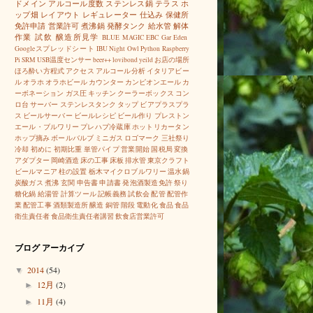
ドメイン
アルコール度数
ステンレス鍋
テラス
ホ
ップ畑
レイアウト
レギュレーター
仕込み
保健所
免許申請
営業許可
煮沸鍋
発酵タンク
給水管
解体
作業
試飲
醸造所見学
BLUE MAGIC
EBC
Gar Eden
Googleスプレッドシート
IBU
Night Owl
Python
Raspberry
Pi
SRM
USB温度センサー
beer++
lovibond
yeild
お店の場所
ほろ酔い方程式
アクセス
アルコール分析
イタリアビー
ル
オラホ
オラホビール
カウンター
カンピオンエール
カ
ーボネーション
ガス圧
キッチン
クーラーボックス
コン
ロ台
サーバー
ステンレスタンク
タップ
ビアプラスプラ
ス
ビールサーバー
ビールレシピ
ビール作り
プレストン
エール・ブルワリー
プレハブ冷蔵庫
ホットリカータン
ホップ摘み
ボールバルブ
ミニガス
ロゴマーク
三社祭り
冷却
初めに
初期比重
単管パイプ
営業開始
国税局
変換
アダプター
岡崎酒造
床の工事
床板
排水管
東京クラフト
ビールマニア
柱の設置
栃木マイクロブルワリー
温水鍋
炭酸ガス
煮沸
玄関
申告書
申請書
発泡酒製造免許
祭り
糖化鍋
給湯管
計算ツール
記帳義務
試飲会
配管
配管作
業
配管工事
酒類製造所
醸造
銅管
階段
電動化
食品
食品
衛生責任者
食品衛生責任者講習
飲食店営業許可
ブログ アーカイブ
2014
(54)
▼
12月
(2)
►
11月
(4)
►