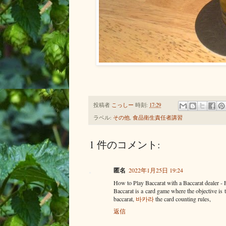
投稿者
こっしー
時刻:
17:29
ラベル:
その他
,
食品衛生責任者講習
1 件のコメント:
匿名
2022年1月25日 19:24
How to Play Baccarat with a Baccarat deale
Baccarat is a card game where the objective is 
baccarat,
바카라
the card counting rules,
返信