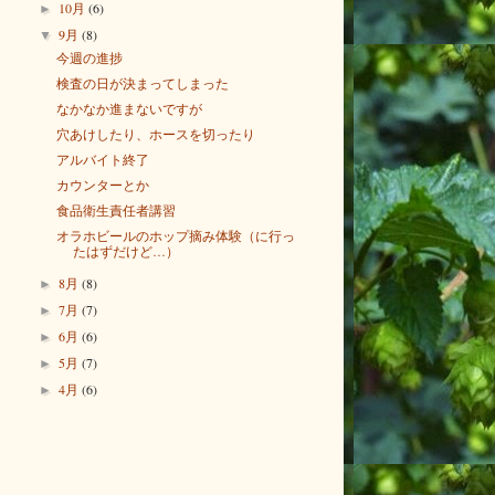
10月
(6)
►
9月
(8)
▼
今週の進捗
検査の日が決まってしまった
なかなか進まないですが
穴あけしたり、ホースを切ったり
アルバイト終了
カウンターとか
食品衛生責任者講習
オラホビールのホップ摘み体験（に行っ
たはずだけど…）
8月
(8)
►
7月
(7)
►
6月
(6)
►
5月
(7)
►
4月
(6)
►