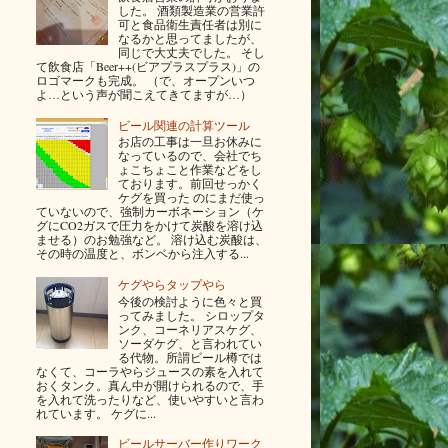
した。 酒類製造業の営業許
可と食品衛生責任者は別に
なるかと思ってましたが、
同じで大丈夫でした。 そし
て飲食店「Beer++(ビアプラスプラス)」の
ロゴマークも完成。 （で、オープンいつ
よ…という声が聞こえてきてますが…）
ビール関連の計算ツール
お店の工事は一旦お休みに
なっているので、会社でち
ょこちょこと作業などをし
ております。前回せっかく
ケグを買った のにまだ使っ
ていないので、強制カーボネーション（ケ
グにCO2ガスで圧力をかけて炭酸を溶け込
ませる）のお勉強など。 溶け込む炭酸は、
その時の温度と、ボンベから注入する...
ケグやらタップやら
今後の検討ように色々と買
ってみました。 シロップタ
ンク、コーネリアスケグ、
ソーダケグ、と言われてい
る代物。所謂ビール樽では
なくて、コーラやらジュースの素を入れて
おくタンク。真ん中が開けられるので、手
を入れて洗ったりなど、使いやすいと言わ
れています。 ケグに...
ビールサーバー作りワーク