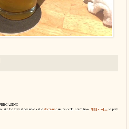
r - FEBCASINO
to take the lowest possible value
deccasino
in the deck. Learn how
제왕카지노
to play