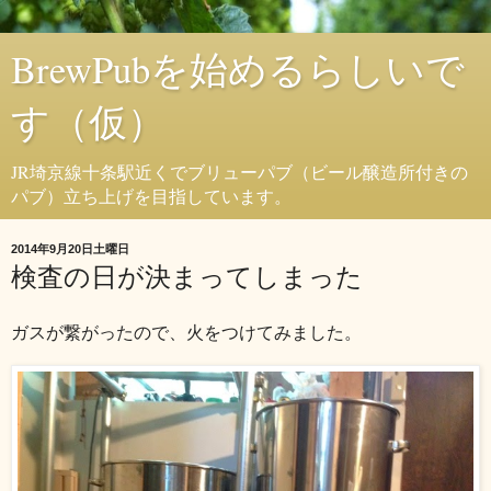
BrewPubを始めるらしいで
す（仮）
JR埼京線十条駅近くでブリューパブ（ビール醸造所付きの
パブ）立ち上げを目指しています。
2014年9月20日土曜日
検査の日が決まってしまった
ガスが繋がったので、火をつけてみました。